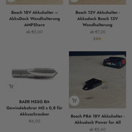
Bosch 18V Akkuhalter –
Bosch 12V Akkuhalter -
AkkuDock Wandhalterung
Akkudock Bosch 12V
AMPShare
Wandhalterung
Angebot
Angebot
ab €5,60
ab €7,20
5.0
BAER HSSG Bit-
Gewindebohrer M5 x 0,8 für
Akkuschrauber
Bosch PBA 18V Akkuhalter -
Angebot
€6,00
Akkudock Power for All
Angebot
ab €5,60