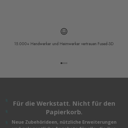
15.000+ Handwerker und Heimwerker vertrauen Fused-3D
Gehe zu Element 1
Gehe zu Element 2
Gehe zu Element 3
Gehe zu Element 4
Für die Werkstatt. Nicht für den
Papierkorb.
Neue Zubehörideen, nützliche Erweiterungen