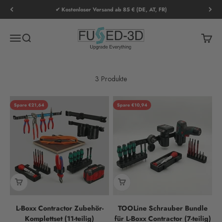
Zum Inhalt springen
✔ Kostenloser Versand ab 85 € (DE, AT, FR)
Fused-3D
Menü
Suche
Waren
3 Produkte
Spare €21,64
Spare €10,94
L-Boxx Contractor Zubehör-
TOOLine Schrauber Bundle
Komplettset (11-teilig)
für L-Boxx Contractor (7-teilig)